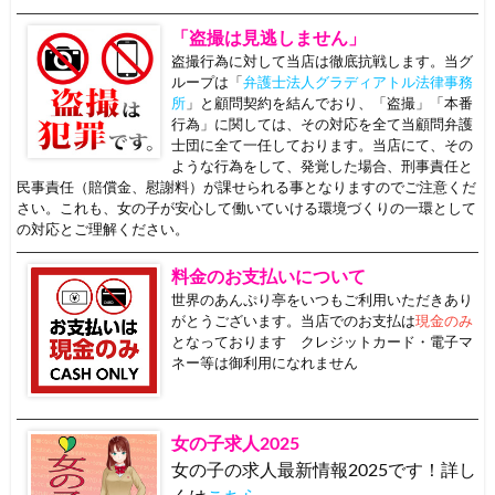
「盗撮は見逃しません」
盗撮行為に対して当店は徹底抗戦します。当グ
ループは「
弁護士法人グラディアトル法律事務
所
」と顧問契約を結んでおり、「盗撮」「本番
行為」に関しては、その対応を全て当顧問弁護
士団に全て一任しております。当店にて、その
ような行為をして、発覚した場合、刑事責任と
民事責任（賠償金、慰謝料）が課せられる事となりますのでご注意くだ
さい。これも、女の子が安心して働いていける環境づくりの一環として
の対応とご理解ください。
料金のお支払いについて
世界のあんぷり亭をいつもご利用いただきあり
がとうございます。当店でのお支払は
現金のみ
となっております クレジットカード・電子マ
ネー等は御利用になれません
女の子求人2025
女の子の求人最新情報2025です！詳し