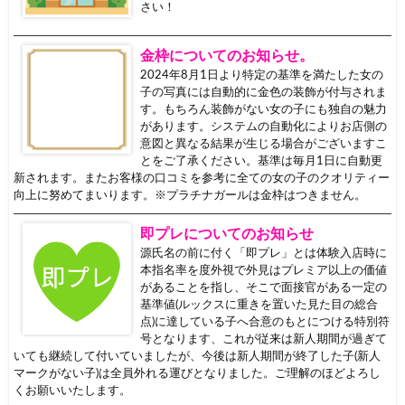
さい！
金枠についてのお知らせ。
2024年8月1日より特定の基準を満たした女の
子の写真には自動的に金色の装飾が付与されま
す。もちろん装飾がない女の子にも独自の魅力
があります。システムの自動化によりお店側の
意図と異なる結果が生じる場合がございますこ
とをご了承ください。基準は毎月1日に自動更
新されます。またお客様の口コミを参考に全ての女の子のクオリティー
向上に努めてまいります。※プラチナガールは金枠はつきません。
即プレについてのお知らせ
源氏名の前に付く「即プレ」とは体験入店時に
本指名率を度外視で外見はプレミア以上の価値
があることを指し、そこで面接官がある一定の
基準値(ルックスに重きを置いた見た目の総合
点)に達している子へ合意のもとにつける特別符
号となります、これが従来は新人期間が過ぎて
いても継続して付いていましたが、今後は新人期間が終了した子(新人
マークがない子)は全員外れる運びとなりました。ご理解のほどよろし
くお願いいたします。