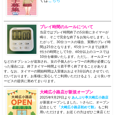
くは
こちら
プレイ時間のルールについて
当店ではプレイ時間終了の5分前にタイマーが
鳴り、そこで完全な終了をお知らせします。し
たがって、30分コースの場合、実際のプレイ時
間は25分となります。45分コースまでは後片
付けの時間として5分、60分以上のコースでは
10分を確保いたします。ただし、オールヌード
などのオプションが追加され、女の子個人がシャワーの利用が必要にな
った場合には、終了タイマー時間より若干早く終了することがありま
す。なお、タイマーの開始時間は入室後おおよそ3分以内とさせていた
だいております。お客様に安心してご利用いただけるよう、より良いサ
ービスの提供に努めてまいります。
大崎広小路店が新規オープン
2025年9月29日より
あんぷり亭大崎広小路店
が新規オープンしました。✨さらに、オープン
記念として
「大崎広小路店初めて割」
もご利
用いただけます。お近くの方はぜひご来店くだ